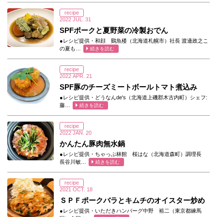
recipe
2022
JUL.
31
SPFポークと夏野菜の冷製おでん
●レシピ提供・和顔 鷄魚楼（北海道札幌市）社長 渡邊政之こ
の夏も…
続きを読む
recipe
2022
APR.
21
SPF豚のチーズミートボールトマト煮込み
●レシピ提供・どうなんde's（北海道上磯郡木古内町）シェフ:
藤…
続きを読む
recipe
2022
JAN.
20
かんたん豚肉無水鍋
●レシピ提供・ちゃっぷ林館 桜はな（北海道森町）調理長
長谷川敏…
続きを読む
recipe
2021
OCT.
18
ＳＰＦポークバラとキムチのオイスター炒め
●レシピ提供・いただきハンバーグ中野 裕二（東京都練馬