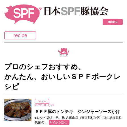
menu
recipe
プロのシェフおすすめ、
かんたん、おいしいＳＰＦポークレ
シピ
recipe
2022
OCT.
29
ＳＰＦ豚のトンテキ ジンジャーソースかけ
●レシピ提供・凧、凧 八幡山店（東京都杉並区）福山雄樹異常
気象の…
続きを読む