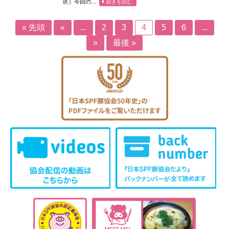
区）今回の…
続きを読む
« 先頭
«
...
2
3
4
5
6
...
»
最後 »