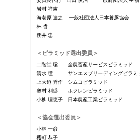
委員長代行 山田 俊治 一般財団法人 生物
岩村 祥吉
海老原 達之 一般社団法人日本養豚協会
林 哲
櫻井 忠
＜ピラミッド選出委員＞
二階堂 聡 全農畜産サービスピラミッド
清水 瞳 サンエスブリーディングピラミ
上大迫 秀作 シムコピラミッド
奥村 利盛 ホクレンピラミッド
小柳 理恵子 日本農産工業ピラミッド
＜協会選出委員＞
小林 一彦
櫻町 恭子