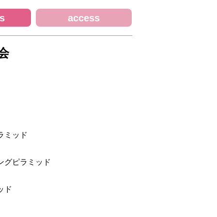
s
access
会
ラミッド
グピラミッド
ッド