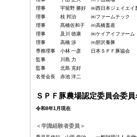
理事 宇留野 勝好 ㈱西日本ジェイエイ
理事 枝 邦治 ㈱ファームテック
理事 髙橋佐和子 ㈲高橋畜産
理事 及川 徳康 ㈱ケイアイファーム
理事 高橋 渉 ㈲胆沢養豚
専務理事 小林 一彦 日本ＳＰＦ豚協会
監事 川島 力
監事 北島 克好
名誉会長 赤池 洋二
ＳＰＦ豚農場認定委員会委員
令和8年1月現在
＜学識経験者委員＞