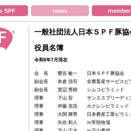
s SPF
news
member
一般社団法人日本ＳＰＦ豚協
役員名簿
令和8年7月現在
会 長 鷺谷 敏一 日本ＳＰＦ豚協会
副会長 米倉 浩司 全農畜産サービスピ
副会長 渡辺 秀樹 シムコピラミッド
理事 下山 安 サンエスブリーディン
理事 伊藤 克浩 ホクレンピラミッド
理事 大関 輝男 日本農産工業ピラミ
理事 矢吹 和人 ㈲常陸牧場
理事 下山 正大 ㈲下山農場